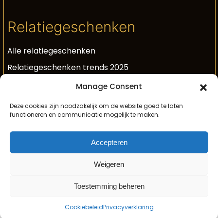
Relatiegeschenken
Alle relatiegeschenken
Relatiegeschenken trends 2025
Luxe relatiegeschenken
Manage Consent
Unieke relatiegeschenken
Deze cookies zijn noodzakelijk om de website goed te laten
functioneren en communicatie mogelijk te maken.
Relatiegeschenken met bubbels
Geschenk voor medewerkers
Accepteren
By Marvon geschenken
Weigeren
Toestemming beheren
Cookiebeleid
Privacyverklaring