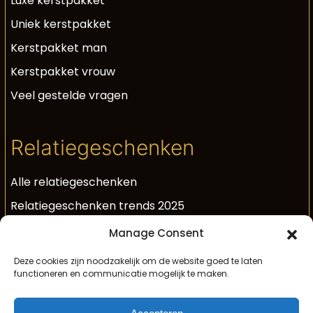
Luxe kerstpakket
Uniek kerstpakket
Kerstpakket man
Kerstpakket vrouw
Veel gestelde vragen
Relatiegeschenken
Alle relatiegeschenken
Relatiegeschenken trends 2025
Luxe relatiegeschenken
Manage Consent
Unieke relatiegeschenken
Deze cookies zijn noodzakelijk om de website goed te laten
functioneren en communicatie mogelijk te maken.
Relatiegeschenken met bubbels
Geschenk voor medewerkers