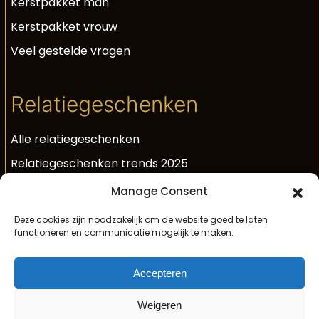
Kerstpakket man
Kerstpakket vrouw
Veel gestelde vragen
Relatiegeschenken
Alle relatiegeschenken
Relatiegeschenken trends 2025
Luxe relatiegeschenken
Manage Consent
Unieke relatiegeschenken
Deze cookies zijn noodzakelijk om de website goed te laten
functioneren en communicatie mogelijk te maken.
Relatiegeschenken met bubbels
Geschenk voor medewerkers
Accepteren
By Marvon geschenken
Weigeren