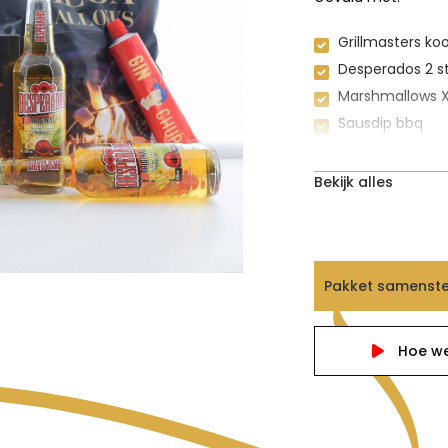
Grillmasters ko
Desperados 2 s
Marshmallows 
Sausdip bbq
Gin chup
Bekijk alles
Pakket samenste
Hoe we