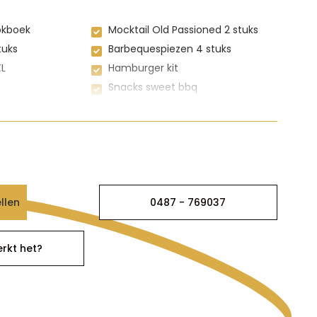
okboek
Mocktail Old Passioned 2 stuks
tuks
Barbequespiezen 4 stuks
XL
Hamburger kit
Snacks sweet bbq
Augurken
llen
0487 - 769037
rkt het?