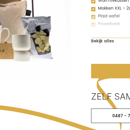
Warmtekussen
Mokken XXL – 2
Plaid wafel
Powerbank
Chocoladmelk
Chocoladereep
Bekijk alles
ZELF SA
0487 - 