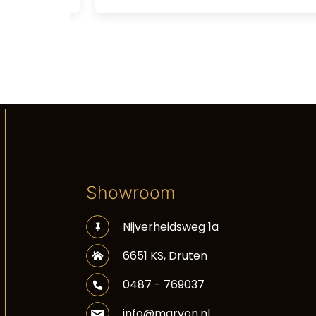
Showroom
Nijverheidsweg 1a
6651 KS, Druten
0487 - 769037
info@marvon.nl