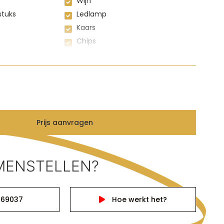
Wijn
stuks
Ledlamp
Kaars
Chips
 bomb
Suikerpinda’s
 XL
Prijs aanvragen
MENSTELLEN?
769037
Hoe werkt het?