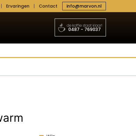
Ervaringen
Contact
info@marvon.nl
de koffie staat klaar!
0487 - 769037
warm