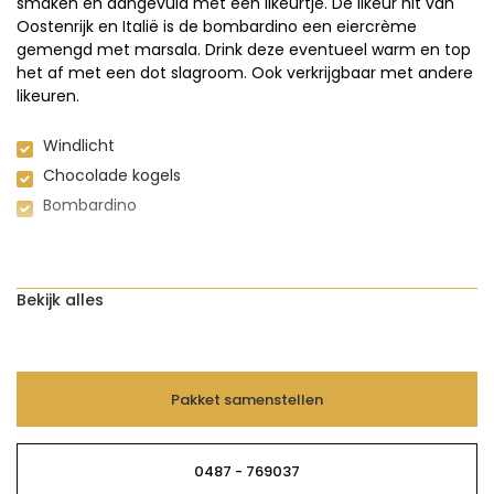
smaken en aangevuld met een likeurtje. De likeur hit van
Oostenrijk en Italië is de bombardino een eiercrème
gemengd met marsala. Drink deze eventueel warm en top
het af met een dot slagroom. Ook verkrijgbaar met andere
likeuren.
Windlicht
Chocolade kogels
Bombardino
Bekijk alles
Pakket samenstellen
0487 - 769037