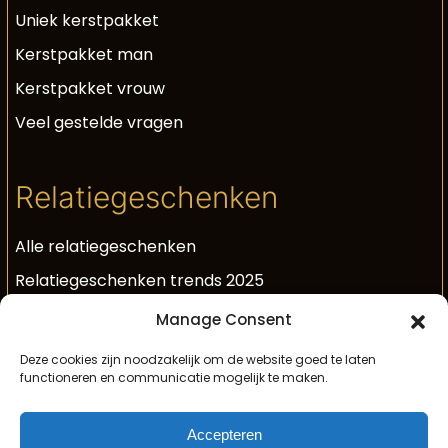
Uniek kerstpakket
Kerstpakket man
Kerstpakket vrouw
Veel gestelde vragen
Relatiegeschenken
Alle relatiegeschenken
Relatiegeschenken trends 2025
Luxe relatiegeschenken
Manage Consent
Unieke relatiegeschenken
Deze cookies zijn noodzakelijk om de website goed te laten
functioneren en communicatie mogelijk te maken.
Relatiegeschenken met bubbels
Geschenk voor medewerkers
Accepteren