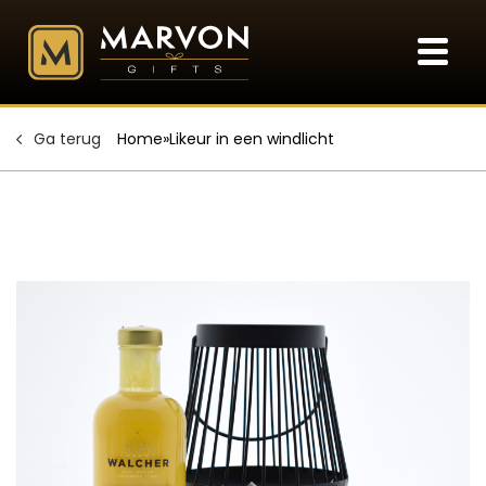
Ga terug
Home
»
Likeur in een windlicht